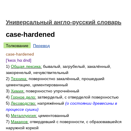
Универсальный англо-русский словарь
case-hardened
Толкование
Перевод
case-hardened
['keɪsˌhɑːdnd]
1)
Общая лексика:
бывалый, загрубелый, закалённый,
закоренелый, нечувствительный
2)
Техника:
поверхностно закалённый, прошедший
цементацию, цементированный
3)
Химия:
поверхностно упрочнённый
4)
Горное дело:
затверделый, с отверделой поверхностью
5)
Лесоводство:
напряжённый
(о состоянии древесины в
процессе сушки)
6)
Металлургия:
цементованный
7)
Макаров:
отвердевший с поверхности, с образовавшейся
наружной коркой