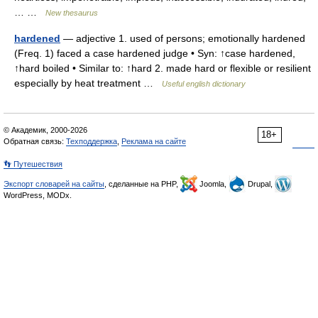
… …
New thesaurus
hardened
— adjective 1. used of persons; emotionally hardened
(Freq. 1) faced a case hardened judge • Syn: ↑case hardened,
↑hard boiled • Similar to: ↑hard 2. made hard or flexible or resilient
especially by heat treatment …
Useful english dictionary
© Академик, 2000-2026
18+
Обратная связь:
Техподдержка
,
Реклама на сайте
👣 Путешествия
Экспорт словарей на сайты
, сделанные на PHP,
Joomla,
Drupal,
WordPress, MODx.