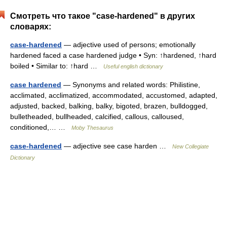
Смотреть что такое "case-hardened" в других
словарях:
case-hardened
— adjective used of persons; emotionally
hardened faced a case hardened judge • Syn: ↑hardened, ↑hard
boiled • Similar to: ↑hard …
Useful english dictionary
case hardened
— Synonyms and related words: Philistine,
acclimated, acclimatized, accommodated, accustomed, adapted,
adjusted, backed, balking, balky, bigoted, brazen, bulldogged,
bulletheaded, bullheaded, calcified, callous, calloused,
conditioned,… …
Moby Thesaurus
case-hardened
— adjective see case harden …
New Collegiate
Dictionary