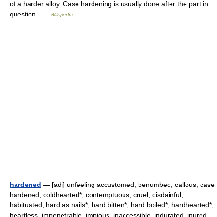
of a harder alloy. Case hardening is usually done after the part in
question …
Wikipedia
hardened
— [adj] unfeeling accustomed, benumbed, callous, case
hardened, coldhearted*, contemptuous, cruel, disdainful,
habituated, hard as nails*, hard bitten*, hard boiled*, hardhearted*,
heartless, impenetrable, impious, inaccessible, indurated, inured,