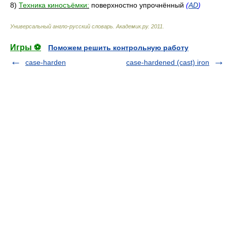
8)
Техника киносъёмки:
поверхностно упрочнённый
(
AD
)
Универсальный англо-русский словарь
.
Академик.ру
.
2011
.
Игры ⚽
Поможем решить контрольную работу
case-harden
case-hardened (cast) iron